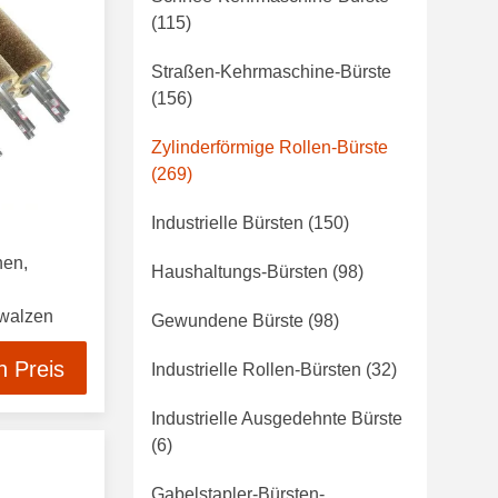
(115)
Straßen-Kehrmaschine-Bürste
(156)
Zylinderförmige Rollen-Bürste
(269)
Industrielle Bürsten
(150)
nen,
Haushaltungs-Bürsten
(98)
twalzen
Gewundene Bürste
(98)
n Preis
Industrielle Rollen-Bürsten
(32)
Industrielle Ausgedehnte Bürste
(6)
Gabelstapler-Bürsten-