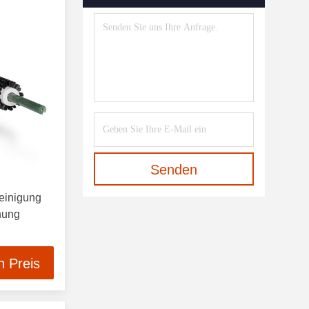
Industrielle Boden-
Kehrmaschine-Maschine
(42)
Teppich-Auszieher-Reinigungs-
Maschine
(16)
Senden
Reinigung
nung
n Preis