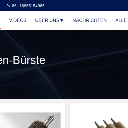
86--18955154985
VIDEOS
ÜBER UNS
NACHRICHTEN
ALLE
en-Bürste