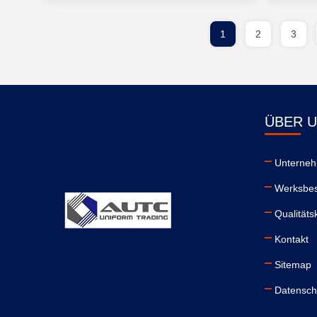
1
2
3
ÜBER 
Unterneh
Werksbes
Qualitäts
Kontakt
Sitemap
Datensch