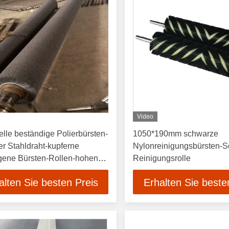
Video
ielle beständige Polierbürsten-
1050*190mm schwarze
er Stahldraht-kupferne
Nylonreinigungsbürsten-S
gene Bürsten-Rollen-hohen
Reinigungsrolle
atur
alten Sie besten Preis
Erhalten Sie beste