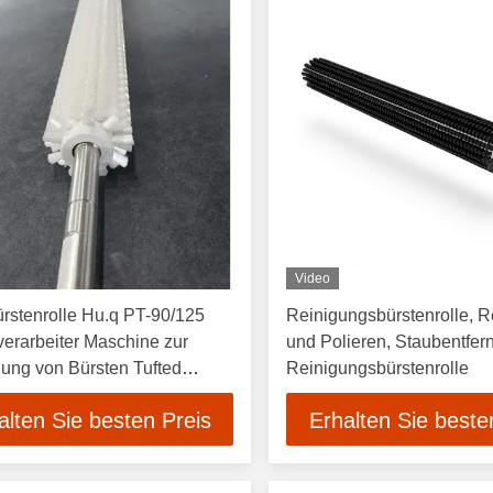
Video
rstenrolle Hu.q PT-90/125
Reinigungsbürstenrolle, 
verarbeiter Maschine zur
und Polieren, Staubentfer
lung von Bürsten Tufted
Reinigungsbürstenrolle
lattenverarbeiter Bürstenrolle
alten Sie besten Preis
Erhalten Sie beste