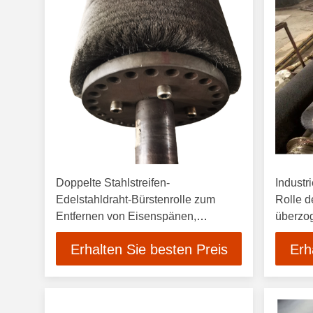
Doppelte Stahlstreifen-
Industr
Edelstahldraht-Bürstenrolle zum
Rolle d
Entfernen von Eisenspänen,
überzo
Reinigungsbürstenrolle, schwere
Temper
Erhalten Sie besten Preis
Erh
Bürstenrolle