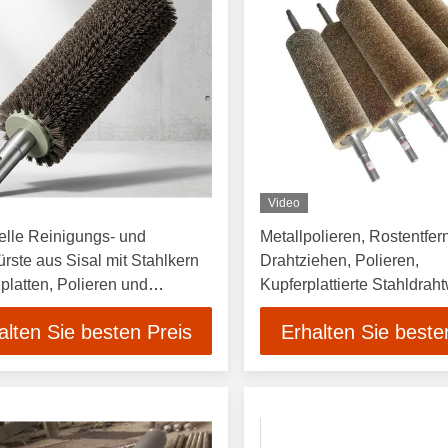
Video
ielle Reinigungs- und
Metallpolieren, Rostentfer
ürste aus Sisal mit Stahlkern
Drahtziehen, Polieren,
zplatten, Polieren und
Kupferplattierte Stahldrah
en
alten Sie besten Preis
Erhalten Sie beste