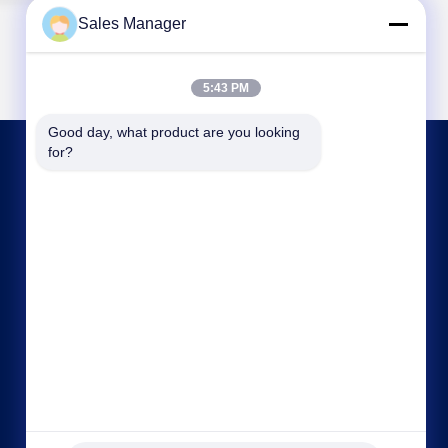
Sales Manager
5:43 PM
Good day, what product are you looking 
for?
KONTAKT
ahuniform@live.com
86--18955154985
Nr. 3-, Qiaowan-Straße, wirtschaftliches
Entwicklungsgebiet Feixi, Hefei-Stadt, Anhui Pro.
(231200), China