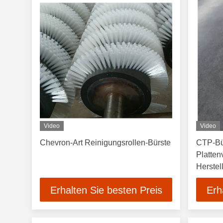
Video
Video
Chevron-Art Reinigungsrollen-Bürste
CTP-Bü
Platten
Herstel
Nylon-P
Erhalten Sie besten Preis
Erh