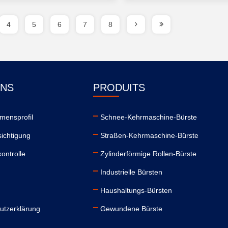
4
5
6
7
8
UNS
PRODUITS
mensprofil
Schnee-Kehrmaschine-Bürste
ichtigung
Straßen-Kehrmaschine-Bürste
kontrolle
Zylinderförmige Rollen-Bürste
Industrielle Bürsten
Haushaltungs-Bürsten
utzerklärung
Gewundene Bürste