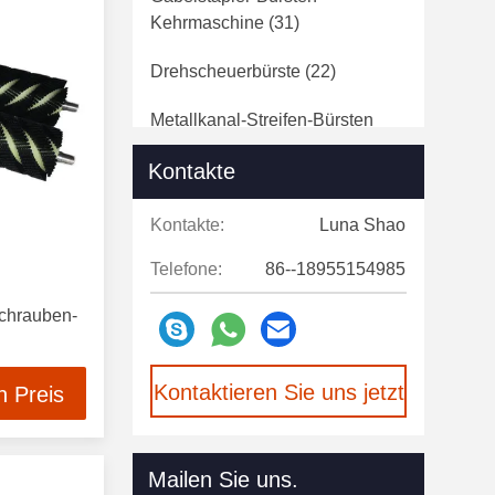
Kehrmaschine
(31)
Drehscheuerbürste
(22)
Metallkanal-Streifen-Bürsten
(53)
Kontakte
Sonnenkollektor-Reinigungs-
Bürste
(54)
Kontakte:
Luna Shao
Telefone:
86--18955154985
Quetschverbundene Rundbürste
(49)
chrauben-
Trommel-
Sandpapierschleifmaschine-
Kontaktieren Sie uns jetzt
n Preis
Drahtbürste
(9)
Vieh, Das Bürste Verkratzt
(21)
Mailen Sie uns.