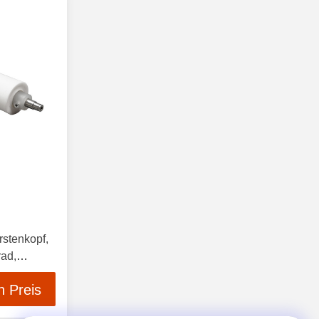
stenkopf,
ad,
tarke
n Preis