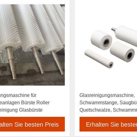
ungsmaschine für
Glasreinigungsmaschine,
ieanlagen Bürste Roller
Schwammstange, Saugbür
einigung Glasbürste
Quetschwalze, Schwammr
Schaftbürste, Reinigung, s
alten Sie besten Preis
Erhalten Sie beste
Saugkraft