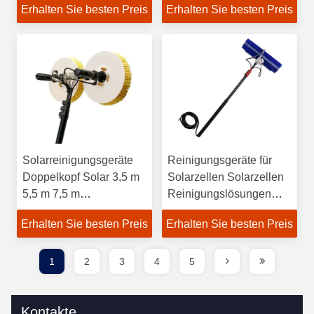
Erhalten Sie besten Preis
Erhalten Sie besten Preis
Solarreinigungsgeräte
Reinigungsgeräte für
Doppelkopf Solar 3,5 m
Solarzellen Solarzellen
5,5 m 7,5 m
Reinigungslösungen
Drehreinigungsbürste
Solarphotovoltaik
Erhalten Sie besten Preis
Erhalten Sie besten Preis
Wasserstaub
Reinigung
Bedingungen
Rotationsbürste
1
2
3
4
5
Kontakte