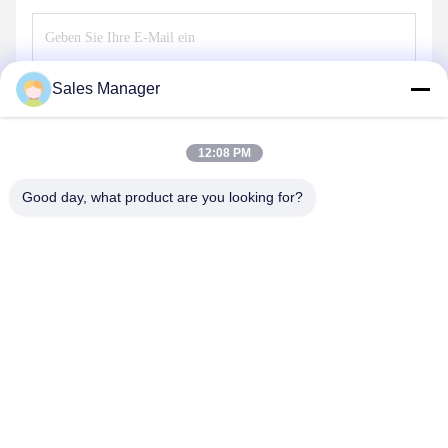
Sales Manager
Senden
12:08 PM
Good day, what product are you looking for?
ANHUI UNIFORM TRADING CO.LTD
ahuniform@live.com
86--18955154985
Nr. 3-, Qiaowan-Straße, wirtschaftliches Entwicklungsgebiet
Feixi, Hefei-Stadt, Anhui Pro. (231200), China