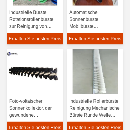
Industrielle Bürste
Automatische
Rotationsrollenbürste
Sonnenbürste
zur Reinigung von
Mobilbürste
Solarzellen
Sonnenbrille
Erhalten Sie besten Preis
Erhalten Sie besten Preis
Reinigungsbrust
Ausrüstung Vakuum-
Bürtel-Roboter
Foto-voltaischer
Industrielle Rollerbürste
Sonnenkollektor, der
Reinigung Mechanische
gewundene
Bürste Runde Welle
Sonnenkollektor-
Nylonbürste Roller
Erhalten Sie besten Preis
Erhalten Sie besten Preis
Reinigungs-Bürsten-