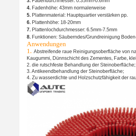
3.
Fadendurchmesser: 0.35mm-0.6mm
4.
Fadenhöhe: 43mm normalerweise
5.
Plattenmaterial: Hauptquartier verstärken pp.
6.
Plattenhöhe: 18-20mm
7.
Plattenlochdurchmesser: 6.5mm-7.5mm
8.
Funktionen: Säuberndes/Grundreinigung Boden-
Anwendungen
1.
Abstreifende raue Reinigungsoberfläche von natü
Kaugummi, Dünnschicht des Zementes, Farbe, klei
2. die rutschfeste Behandlung der Steinoberfläche;
3. Antikeendbehandlung der Steinoberfläche;
4. Zu wasserdichte und Holzschutzfähigkeit der ra