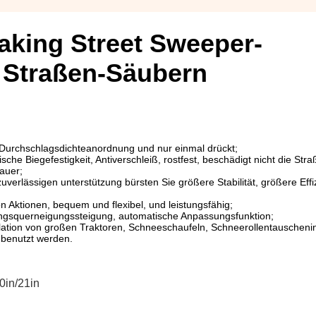
aking Street Sweeper-
 Straßen-Säubern
 Durchschlagsdichteanordnung und nur einmal drückt;
che Biegefestigkeit, Antiverschleiß, rostfest, beschädigt nicht die Stra
auer;
verlässigen unterstützung bürsten Sie größere Stabilität, größere Effi
n Aktionen, bequem und flexibel, und leistungsfähig;
rungsquerneigungssteigung, automatische Anpassungsfunktion;
llation von großen Traktoren, Schneeschaufeln, Schneerollentauschenin
 benutzt werden.
0in/21in