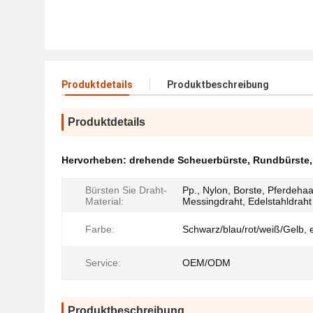
Produktdetails
Produktbeschreibung
Produktdetails
Hervorheben:
drehende Scheuerbürste
,
Rundbürste
Bürsten Sie Draht-
Pp., Nylon, Borste, Pferdehaa
Material:
Messingdraht, Edelstahldraht
Farbe:
Schwarz/blau/rot/weiß/Gelb, e
Service:
OEM/ODM
Produktbeschreibung