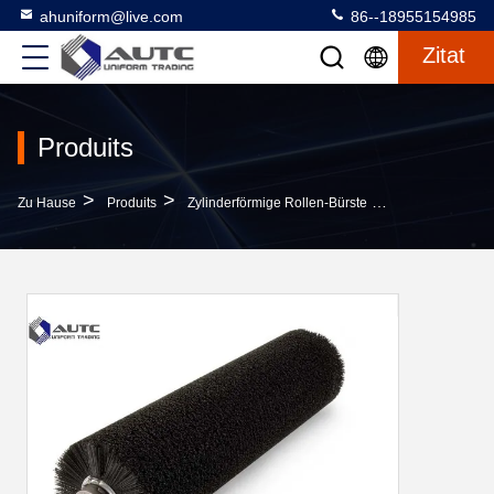
ahuniform@live.com
86--18955154985
Zitat
Produits
>
>
>
Zu Hause
Produits
Zylinderförmige Rollen-Bürste
Zylinder-Gebäud