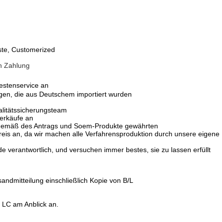
ste, Customerized
h Zahlung
bestenservice an
gen, die aus Deutschem importiert wurden
alitätssicherungsteam
verkäufe an
 gemäß des Antrags und Soem-Produkte gewährten
Preis an, da wir machen alle Verfahrensproduktion durch unsere eigene
verantwortlich, und versuchen immer bestes, sie zu lassen erfüllt
ndmitteilung einschließlich Kopie von B/L
LC am Anblick an.