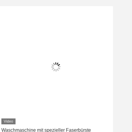
Video
Vid
Waschmaschine mit spezieller Faserbürste
Lang