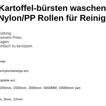
r-Kartoffel-bürsten wasche
Nylon/PP Rollen für Reini
üstung.
ssenem Preis.
ragen.
infach zu benützen.
rste
r/nylon/wire/pp-ect
platte ect
 1200mm, 1500mm, 2000mm, 5000MM, 10000mm (am
mm, 5mm, 12mm