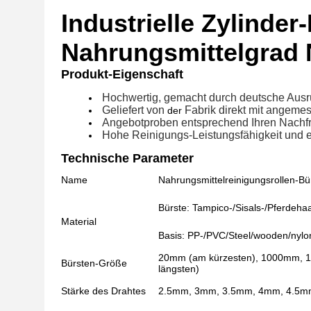
Industrielle Zylinde
Nahrungsmittelgrad 
Produkt-Eigenschaft
Hochwertig, gemacht durch deutsche Ausr
Geliefert von
Fabrik direkt mit angeme
der
Angebot
proben entsprechend Ihren Nachf
Hohe Reinigungs-Leistungsfähigkeit und e
Technische Parameter
Name
Nahrungsmittelreinigungsrollen-Bü
Bürste: Tampico-/Sisals-/Pferdehaa
Material
Basis: PP-/PVC/Steel/wooden/nylon
20mm (am kürzesten), 1000mm,
Bürsten-Größe
längsten)
Stärke des Drahtes
2.5mm, 3mm, 3.5mm, 4mm, 4.5