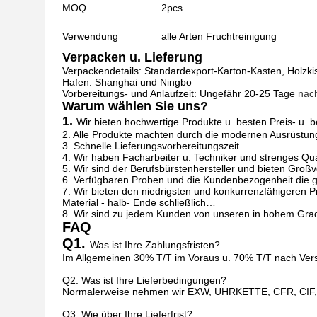
MOQ
2pcs
Verwendung
alle Arten Fruchtreinigung
Verpacken u. Lieferung
Verpackendetails: Standardexport-Karton-Kasten, Holzki
Hafen: Shanghai und Ningbo
Vorbereitungs- und Anlaufzeit: Ungefähr 20-25 Tage
nac
Warum wählen Sie uns?
1.
Wir bieten hochwertige Produkte u. besten Preis- u. 
2. Alle Produkte machten durch die modernen Ausrüstun
3. Schnelle Lieferungsvorbereitungszeit
4. Wir haben Facharbeiter u. Techniker und strenges Qu
5. Wir sind der Berufsbürstenhersteller und bieten Groß
6. Verfügbaren Proben und die Kundenbezogenheit die
7. Wir bieten den niedrigsten und konkurrenzfähigeren 
Material - halb- Ende schließlich…
8. Wir sind zu jedem Kunden von unseren in hohem Grade 
FAQ
Q1.
Was ist Ihre Zahlungsfristen?
Im Allgemeinen 30% T/T im Voraus u. 70% T/T nach Versa
Q2. Was ist Ihre Lieferbedingungen?
Normalerweise nehmen wir EXW, UHRKETTE, CFR, CIF, 
Q3. Wie über Ihre Lieferfrist?