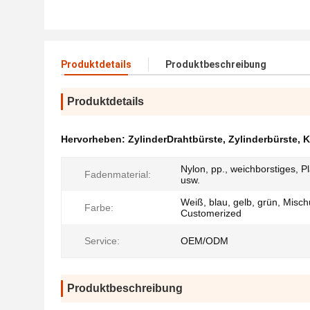
Produktdetails
Produktbeschreibung
Produktdetails
Hervorheben:
ZylinderDrahtbürste
,
Zylinderbürste
,
K
Nylon, pp., weichborstiges, Pl
Fadenmaterial:
usw.
Weiß, blau, gelb, grün, Misc
Farbe:
Customerized
Service:
OEM/ODM
Produktbeschreibung