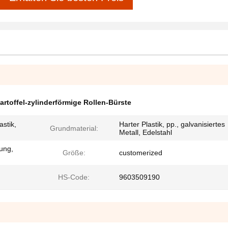
artoffel-zylinderförmige Rollen-Bürste
astik,
Harter Plastik, pp., galvanisiertes
Grundmaterial:
Metall, Edelstahl
hung,
Größe:
customerized
HS-Code:
9603509190