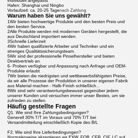
individuell angepasst
Hafen: Shanghai und Ningbo
Vorlaufzeit: ca. 20-25 Tage
nach Zahlung
Warum haben Sie uns gewählt?
1Wir bieten hochwertige Produkte und den besten Preis und
den besten Service.
2Alle Produkte werden mit modernen Geräten hergestellt, die
aus Deutschland importiert werden.
3Schnelle Lieferzeit
4Wir haben qualifizierte Arbeiter und Techniker und ein
strenges Qualitätssicherungsteam.
5Wir sind der professionelle Pinselhersteller und bieten
Direktvertrieb an.
6- Proben verfügbar und Anpassung nach Anfrage und OEM-
Produkte erlaubt
7Wir bieten die niedrigsten und wettbewerbsfähigsten Preise,
da wir alle Prozesse der Produktion in unserer eigenen Fabrik
aus Material machen - Halb-Finish schließlich...
8Wir sind sehr verantwortungsbewusst gegenüber jedem
unserer Kunden und versuchen immer unser Bestes, um sie
zufrieden zu stellen.
Häufig gestellte Fragen
Q1. Wie sind Ihre Zahlungsbedingungen?
Generell 30% T/T im Voraus und 70% T/T bei
Versandmitteilung einschließlich Kopie des B/L
F2: Wie sind Ihre Lieferbedingungen?
Normalerweise akzeptieren wir EXW, FOB, CFR, CIF, LC auf