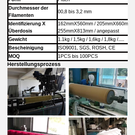
Durchmesser der
00,8 bis 3,2 mm
Filamenten
Identifizierung X
162mmX560mm / 205mmX660mm /
Überdosis
255mmX813mm / angepasst
Gewicht
1.1kg / 1,5kg / 1,6kg / 1,8kg /.....
Bescheinigung
ISO9001, SGS, ROSH, CE
MOQ
1PCS bis 100PCS
Herstellungsprozess