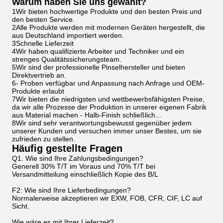
Warum haben Sie uns gewählt?
1Wir bieten hochwertige Produkte und den besten Preis und
den besten Service.
2Alle Produkte werden mit modernen Geräten hergestellt, die
aus Deutschland importiert werden.
3Schnelle Lieferzeit
4Wir haben qualifizierte Arbeiter und Techniker und ein
strenges Qualitätssicherungsteam.
5Wir sind der professionelle Pinselhersteller und bieten
Direktvertrieb an.
6- Proben verfügbar und Anpassung nach Anfrage und OEM-
Produkte erlaubt
7Wir bieten die niedrigsten und wettbewerbsfähigsten Preise,
da wir alle Prozesse der Produktion in unserer eigenen Fabrik
aus Material machen - Halb-Finish schließlich...
8Wir sind sehr verantwortungsbewusst gegenüber jedem
unserer Kunden und versuchen immer unser Bestes, um sie
zufrieden zu stellen.
Häufig gestellte Fragen
Q1. Wie sind Ihre Zahlungsbedingungen?
Generell 30% T/T im Voraus und 70% T/T bei
Versandmitteilung einschließlich Kopie des B/L
F2: Wie sind Ihre Lieferbedingungen?
Normalerweise akzeptieren wir EXW, FOB, CFR, CIF, LC auf
Sicht.
Wie wäre es mit Ihrer Lieferzeit?