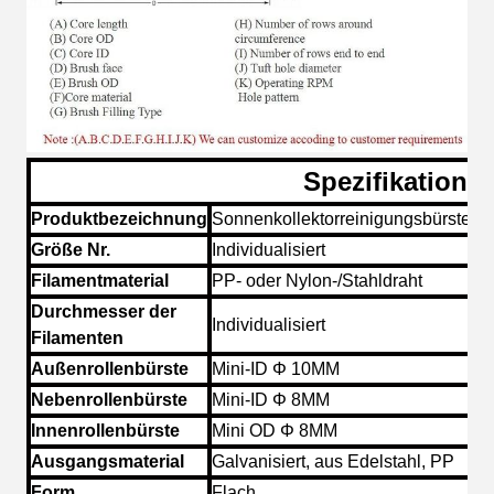
Spezifikation
Produktbezeichnung
Sonnenkollektorreinigungsbürste
Größe Nr.
Individualisiert
Filamentmaterial
PP- oder Nylon-/Stahldraht
Durchmesser der
Individualisiert
Filamenten
Außenrollenbürste
Mini-ID Φ 10MM
Nebenrollenbürste
Mini-ID Φ 8MM
Innenrollenbürste
Mini OD Φ 8MM
Ausgangsmaterial
Galvanisiert, aus Edelstahl, PP
Form
Flach