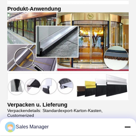
Produkt-Anwendung
Verpacken u. Lieferung
Verpackendetails: Standardexport-Karton-Kasten,
Customerized
Hafen: Shanghai und Ningbo
Vorbereitungs- und Anlaufzeit: Ungefähr 20-25 Tage
nach
Sales Manager
Zahlung
Warum wählen Sie uns?