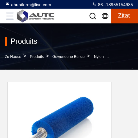
ahuniform@live.com
86--18955154985
Zitat
Produits
>
>
>
Zu Hause
Produits
Gewundene Bürste
Nylon-Spiralen-Bürsten-Flexible Gebäudereinigungs-Äußerer Spulen-Rollen-Edelstahl