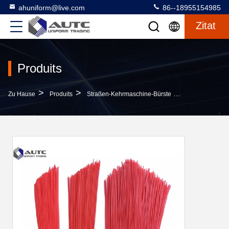
ahuniform@live.com
86--18955154985
Zitat
Produits
>
>
>
Zu Hause
Produits
Straßen-Kehrmaschine-Bürste
Pp.-Stegleitun