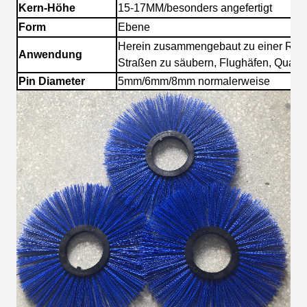
Kern-Höhe
15-17MM/
besonders angefertigt
Form
Ebene
Herein zusammengebaut zu einer Rol
Anwendung
Straßen
zu säubern, Flughäfen, Quadra
Pin Diameter
5mm/6mm/8mm normalerweise