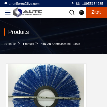
ahuniform@live.com
86--18955154985
Zitat
Produits
>
>
>
Zu Hause
Produits
Straßen-Kehrmaschine-Bürste
110*400mm Pol