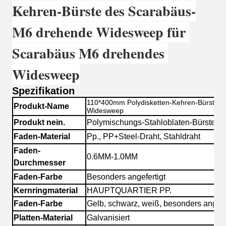
Kehren-Bürste des Scarabäus-
M6 drehende Widesweep für 
Scarabäus M6 drehendes 
Widesweep
Spezifikation
110*400mm Polydisketten-Kehren-Bürste f
Produkt-Name
Widesweep
Produkt nein.
Polymischungs-Stahloblaten-Bürste
Faden-Material
Pp., PP+Steel-Draht, Stahldraht
Faden-
0.6MM-1.0MM
Durchmesser
Faden-Farbe
Besonders angefertigt
Kernringmaterial
HAUPTQUARTIER PP.
Faden-Farbe
Gelb, schwarz, weiß, besonders angefe
Platten-Material
Galvanisiert