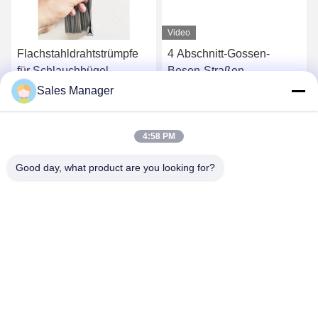
Video
Flachstahldrahtstrümpfe
4 Abschnitt-Gossen-
für Schlauchbügel
Besen-Straßen-
Kehrmaschine-Bürsten für
Sales Manager
Elgin Sweeper
Erhalten Sie besten Preis
Erhalten Sie besten Preis
4:58 PM
Good day, what product are you looking for?
ANHUI UNIFORM TRADING CO.LTD
ahuniform@live.com
86--18955154985