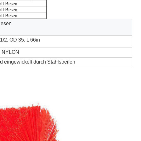
oll Besen
oll Besen
oll Besen
Besen
 1/2, OD 35, L 66in
C, NYLON
d eingewickelt durch Stahlstreifen