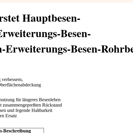
stet Hauptbesen-
rweiterungs-Besen-
n-Erweiterungs-Besen-
Rohrb
 verbessern,
Oberflächenabdeckung
utzung für längeres Besenleben
löst zusammengepreßten Rückstand
sen und fegende Haltbarkeit
ien Ersatz
n-Beschreibung