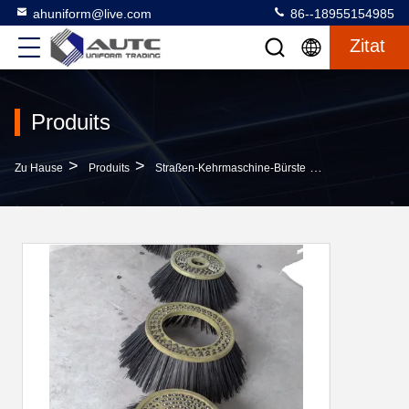
ahuniform@live.com
86--18955154985
Zitat
Produits
>
>
>
Zu Hause
Produits
Straßen-Kehrmaschine-Bürste
600mm Dia Stee