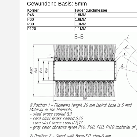
Gewundene Basis: 5mm
Körner
Fadendurchmesser
P46
1.8MM
P60
1.6MM
P80
1.3MM
P120
1.1MM