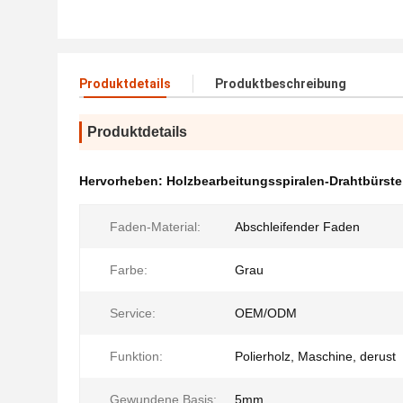
Produktdetails
Produktbeschreibung
Produktdetails
Hervorheben:
Holzbearbeitungsspiralen-Drahtbürste
Faden-Material:
Abschleifender Faden
Farbe:
Grau
Service:
OEM/ODM
Funktion:
Polierholz, Maschine, derust
Gewundene Basis:
5mm