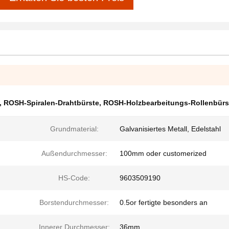
,
ROSH-Spiralen-Drahtbürste
,
ROSH-Holzbearbeitungs-Rollenbürs
Grundmaterial:
Galvanisiertes Metall, Edelstahl
Außendurchmesser:
100mm oder customerized
HS-Code:
9603509190
Borstendurchmesser:
0.5or fertigte besonders an
Innerer Durchmesser:
36mm