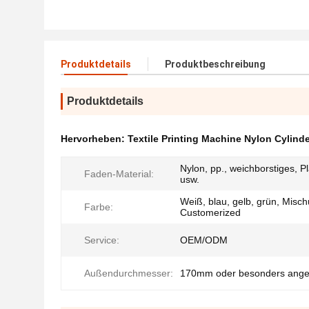
Produktdetails
Produktbeschreibung
Produktdetails
Hervorheben:
Textile Printing Machine Nylon Cylind
Nylon, pp., weichborstiges, Pl
Faden-Material:
usw.
Weiß, blau, gelb, grün, Misc
Farbe:
Customerized
Service:
OEM/ODM
Außendurchmesser:
170mm oder besonders angef