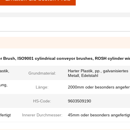
er Brush
,
ISO9001 cylindrical conveyor brushes
,
ROSH cylinder wi
astik,
Harter Plastik, pp., galvanisiertes
Grundmaterial:
Metall, Edelstahl
hung,
Länge:
2000mm oder besonders angefert
HS-Code:
9603509190
ertigt
Innerer Durchmesser:
45mm oder besonders angefertig