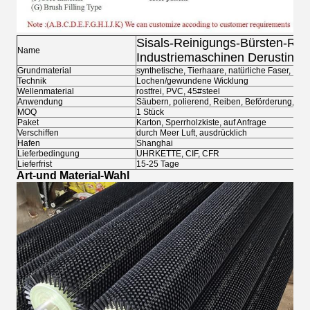
Sisals-Reinigungs-Bürsten-Roll
Name
Industriemaschinen Derusting-
Grundmaterial
synthetische, Tierhaare, natürliche Faser, Drah
Technik
Lochen/gewundene Wicklung
Wellenmaterial
rostfrei, PVC, 45#steel
Anwendung
Säubern, polierend, Reiben, Beförderung, etc.
MOQ
1 Stück
Paket
Karton, Sperrholzkiste, auf Anfrage
Verschiffen
durch Meer Luft, ausdrücklich
Hafen
Shanghai
Lieferbedingung
UHRKETTE, CIF, CFR
Lieferfrist
15-25 Tage
Art-und Material-Wahl