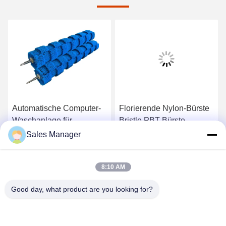
Automatische Computer-
Florierende Nylon-Bürste
Waschanlage für
Bristle PBT-Bürste
Autoreifen, Radnaben-
Autowaschbürste Roller
Sales Manager
Bürstenwalze mit
für sanfte Reinigung
Erhalten Sie besten Preis
Erhalten Sie besten Preis
Hoch-/Niederflor-Bürste,
8:10 AM
Edelstahl
Good day, what product are you looking for?