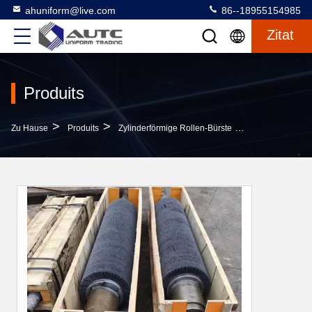
ahuniform@live.com
86--18955154985
Zitat
Produits
>
>
>
Zu Hause
Produits
Zylinderförmige Rollen-Bürste
Kohlenstoff-Fa