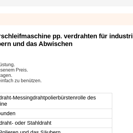
chleifmaschine pp. verdrahten für industri
ubern und das Abwischen
üstung.
ssenem Preis.
ragen.
infach zu benützen.
draht-Messingdrahtpolierbürstenrolle des
ine
bunden
raht- oder Stahldraht
 Polieren und das Säubern