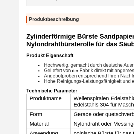
Produktbeschreibung
Zylinderförmige Bürste Sandpapiers
Nylondrahtbürsterolle für das Sä
Produkt-Eigenschaft
Hochwertig, gemacht durch deutsche Ausr
Geliefert von
Fabrik direkt mit angeme
der
Angebot
proben entsprechend Ihren Nachf
Hohe Reinigungs-Leistungsfähigkeit und e
Technische Parameter
Produktname
Wellenspiralen-Edelstahl
Edelstahls 304 für Masch
Form
Gerade oder quetschver
Material
Nylondraht oder Messingd
Anwendung
polnische Bürste für das