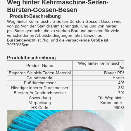
Weg hinter Kehrmaschine-Seiten-
Bürsten-Gossen-Besen
Produkt-Beschreibung
Weg hinter Kehrmaschine-Seiten-Bürsten-Gossen-Besen wird
von pp./von der Stahldrahtmischungsfüllung und von harter
pp.-Basis gemacht, die zu starken Bau und passend für viele
verschiedenen Arbeitsbedingungen führt. Einzelnes
Bürstengewicht ist 7kg, und die verpackende Größe ist
70*70*35cm.
Produktbeschreibung
Weg hinter Kehrmaschine-S
Produkt-Name
Besen
Empören Sie sich/Faden-Material
Blauer PP&Ste
Grundmaterial
Harter Pla
Fußdurchmesser
495m
Niedriger innerer Durchmesser
330m
Bürsten-Außendurchmesser
790m
Anwendung
Für Weg hinter K
Verpackung
Karton oder Sper
HS-Code
9603509