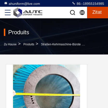
ahuniform@live.com
86--18955154985
Zitat
Produits
>
>
>
Zu Hause
Produits
Straßen-Kehrmaschine-Bürste
Weg Hinter Ke