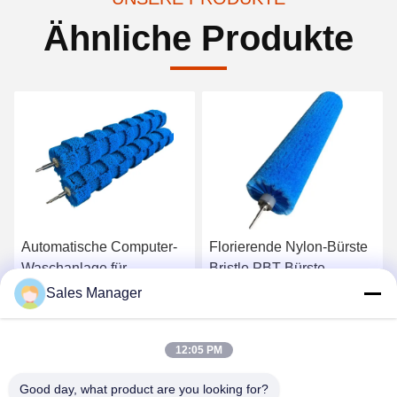
Ähnliche Produkte
Automatische Computer-
Florierende Nylon-Bürste
Waschanlage für
Bristle PBT-Bürste
Autoreifen, Radnaben-
Autowaschbürste Roller
Sales Manager
Bürstenwalze mit
für sanfte Reinigung
Erhalten Sie besten Preis
Erhalten Sie besten Preis
Hoch-/Niederflor-Bürste,
12:05 PM
Edelstahl
Good day, what product are you looking for?