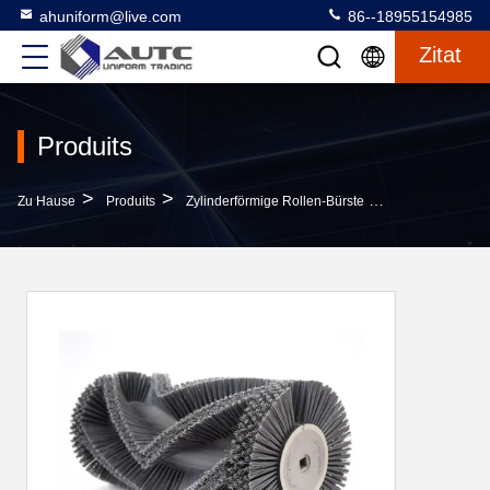
ahuniform@live.com
86--18955154985
Zitat
Produits
>
>
>
Zu Hause
Produits
Zylinderförmige Rollen-Bürste
TENNANT 3640 S