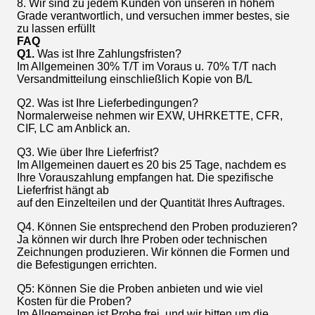
8. Wir sind zu jedem Kunden von unseren in hohem
Grade verantwortlich, und versuchen immer bestes, sie
zu lassen erfüllt
FAQ
Q1.
Was ist Ihre Zahlungsfristen?
Im Allgemeinen 30% T/T im Voraus u. 70% T/T nach
Versandmitteilung einschließlich Kopie von B/L
Q2. Was ist Ihre Lieferbedingungen?
Normalerweise nehmen wir EXW, UHRKETTE, CFR,
CIF, LC am Anblick an.
Q3. Wie über Ihre Lieferfrist?
Im Allgemeinen dauert es 20 bis 25 Tage, nachdem es
Ihre Vorauszahlung empfangen hat. Die spezifische
Lieferfrist hängt ab
auf den Einzelteilen und der Quantität Ihres Auftrages.
Q4. Können Sie entsprechend den Proben produzieren?
Ja können wir durch Ihre Proben oder technischen
Zeichnungen produzieren. Wir können die Formen und
die Befestigungen errichten.
Q5: Können Sie die Proben anbieten und wie viel
Kosten für die Proben?
Im Allgemeinen ist Probe frei, und wir bitten um die