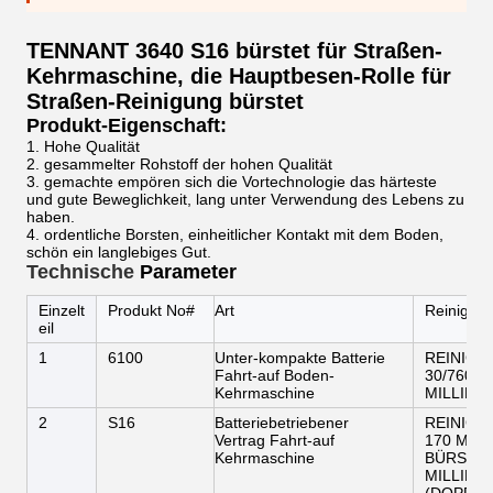
TENNANT 3640 S16 bürstet für Straßen-
Kehrmaschine, die Hauptbesen-Rolle für
Straßen-Reinigung bürstet
Produkt-Eigenschaft:
1. Hohe Qualität
2. gesammelter Rohstoff der hohen Qualität
3. gemachte empören sich die Vortechnologie das härteste
und gute Beweglichkeit, lang unter Verwendung des Lebens zu
haben.
4. ordentliche Borsten, einheitlicher Kontakt mit dem Boden,
schön ein langlebiges Gut.
Technische
Parameter
Einzelt
Produkt No#
Art
Reinigun
eil
1
6100
Unter-kompakte Batterie
REINIGU
Fahrt-auf Boden-
30/760 M
Kehrmaschine
MILLIME
2
S16
Batteriebetriebener
REINIGU
Vertrag Fahrt-auf
170 MIL
Kehrmaschine
BÜRSTE),
MILLIME