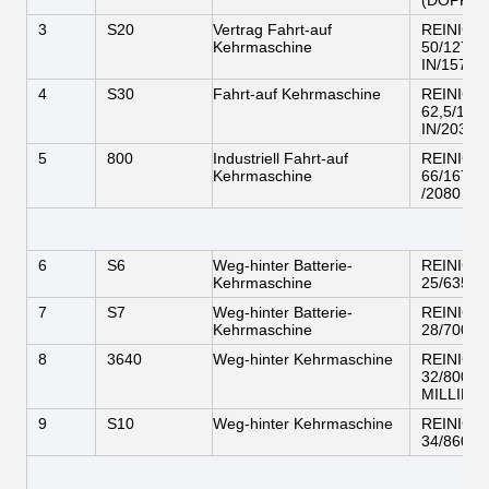
(DOPPELs
3
S20
Vertrag Fahrt-auf
REINIGU
Kehrmaschine
50/1270 
IN/1575 
4
S30
Fahrt-auf Kehrmaschine
REINIGU
62,5/158
IN/2032 
5
800
Industriell Fahrt-auf
REINIGU
Kehrmaschine
66/1675 
/2080 M
6
S6
Weg-hinter Batterie-
REINIGU
Kehrmaschine
25/635 
7
S7
Weg-hinter Batterie-
REINIGU
Kehrmaschine
28/700 
8
3640
Weg-hinter Kehrmaschine
REINIGU
32/800 M
MILLIME
9
S10
Weg-hinter Kehrmaschine
REINIGU
34/860 