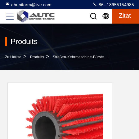
ahuniform@live.com
86--18955154985
Zitat
Produits
>
>
>
Zu Hause
Produits
Straßen-Kehrmaschine-Bürste
349mm Rollen-