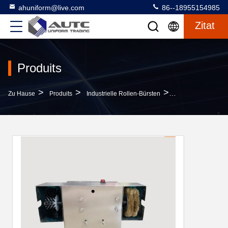
ahuniform@live.com
86--18955154985
Zitat
Produits
>
>
>
Zu Hause
Produits
Industrielle Rollen-Bürsten
Halbautomatische 