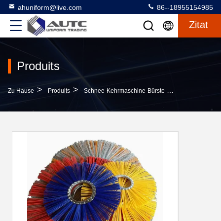
ahuniform@live.com
86--18955154985
Zitat
Produits
>
>
>
Zu Hause
Produits
Schnee-Kehrmaschine-Bürste
PP-Basismater