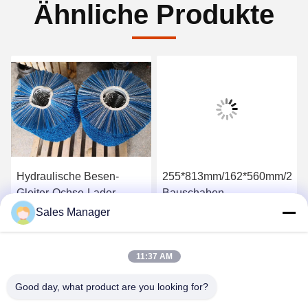
Ähnliche Produkte
Hydraulische Besen-
255*813mm/162*560mm/205
Gleiter-Ochse-Lader-
Bauschaben
Macht-Kehrmaschine-
Rotationsfederbürsten
Sales Manager
Bürste
Erhalten Sie besten Preis
Erhalten Sie besten Preis
11:37 AM
Good day, what product are you looking for?