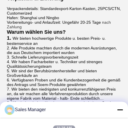
Verpackendetails: Standardexport-Karton-Kasten, 25PCS/CTN,
Customerized
Hafen: Shanghai und Ningbo
Vorbereitungs- und Anlaufzeit: Ungefähr 20-25 Tage
nach
Zahlung
Warum wählen Sie uns?
1.
Wir bieten hochwertige Produkte u. besten Preis- u.
bestenservice an
2. Alle Produkte machten durch die modernen Ausrüstungen,
die aus Deutschem importiert wurden
3. Schnelle Lieferungsvorbereitungszeit
4. Wir haben Facharbeiter u. Techniker und strenges
Qualitätssicherungsteam
5. Wir sind der Berufsbürstenhersteller und bieten
Großverkäufe an
6. Verfügbaren Proben und die Kundenbezogenheit die gemäß
des Antrags und Soem-Produkte gewährten
7. Wir bieten den niedrigsten und konkurrenzfähigeren Preis
an, da wir machen alle Verfahrensproduktion durch unsere
eigene Fabrik vom Material - halb- Ende schließlich…
8. Wir sind zu jedem Kunden von unseren in hohem Grade
verantwortlich, und versuchen immer bestes, sie zu lassen
Sales Manager
erfüllt
FAQ
Q1.
Was ist Ihre Zahlungsfristen?