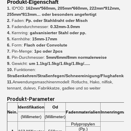
Produkt-Eigenschaft
1.
ID*OD:
162mm*560mm, 205mm*660mm, 222mm*912mm,
255mm*813mm… oder besonders angefertigt
2.
Faden:
Pp. oder Stahldraht oder Misch
3.
Fadendurchmesser:
0.32mm-3.0mm
4.
Kernring:
galvanisierter Stahl oder pp.
5.
Kernhöhe:
15mm-17mm
6.
Form:
Flach oder Convolute
7.
Pin-Menge:
1pc oder 2pcs
8.
Pin-Durchmesser:
5mm/6mm/8mm normalerweise
9.
Gewicht:
um 1.1kg/1.5kg/1.6kg/1.8kg/.....
10.
Funktionen:
Straßenkehren/Straßenfegen/Schneereinigung/Flughafenkehr
11.
Anwendungsmaschinenmodell: Rotluchs, Hako, nilfisk,
tennant, dulevo, Fabrikkatze, gadlee und so weiter
Produkt-Parameter
Identifikation
Od
Nein.
Fadenmaterialien
Innenringmater
(Millimeter)
(Millimeter)
Polypropylen
(Pp.)