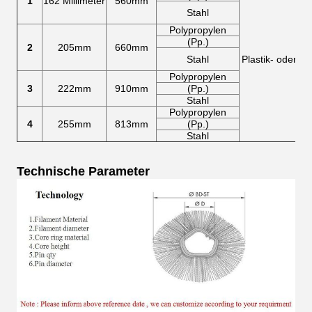
1
162 Millimeter
560mm
Stahl
Polypropylen
(Pp.)
2
205mm
660mm
Stahl
Plastik- oder St
Polypropylen
3
222mm
910mm
(Pp.)
Stahl
Polypropylen
4
255mm
813mm
(Pp.)
Stahl
Technische Parameter