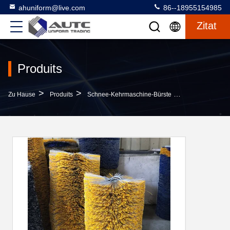
ahuniform@live.com
86--18955154985
Zitat
Produits
>
>
>
Zu Hause
Produits
Schnee-Kehrmaschine-Bürste
Polyfaden-Roll