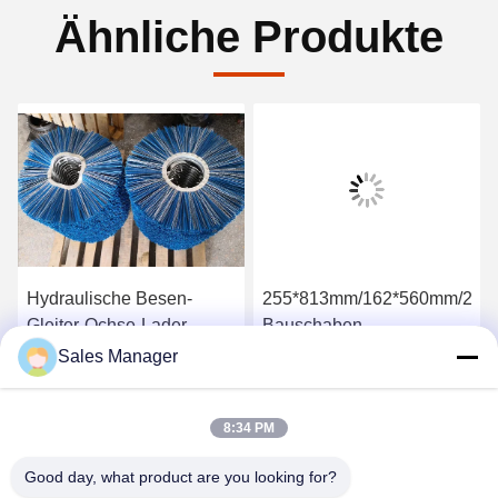
Ähnliche Produkte
Hydraulische Besen-
255*813mm/162*560mm/205
Gleiter-Ochse-Lader-
Bauschaben
Macht-Kehrmaschine-
Rotationsfederbürsten
Sales Manager
Bürste
Erhalten Sie besten Preis
Erhalten Sie besten Preis
8:34 PM
Good day, what product are you looking for?